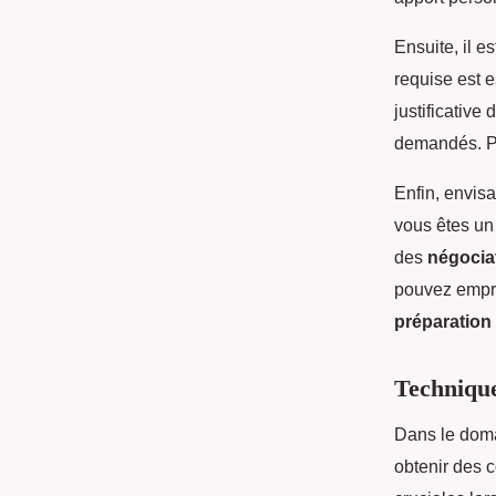
Ensuite, il e
requise est e
justificative
demandés. Pr
Enfin, envis
vous êtes un 
des
négocia
pouvez emprun
préparation 
Technique
Dans le doma
obtenir des 