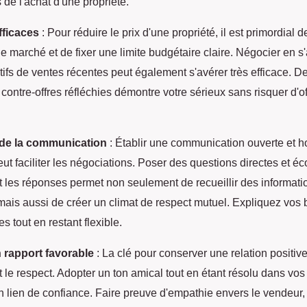
s de l'achat d'une propriété.
fficaces
: Pour réduire le prix d'une propriété, il est primordial d
e marché et de fixer une limite budgétaire claire. Négocier en s
fs de ventes récentes peut également s'avérer très efficace. De
contre-offres réfléchies démontre votre sérieux sans risquer d'of
de la communication
: Établir une communication ouverte et 
ut faciliter les négociations. Poser des questions directes et éc
t les réponses permet non seulement de recueillir des informati
mais aussi de créer un climat de respect mutuel. Expliquez vos 
es tout en restant flexible.
 rapport favorable
: La clé pour conserver une relation positiv
et le respect. Adopter un ton amical tout en étant résolu dans v
n lien de confiance. Faire preuve d'empathie envers le vendeur,