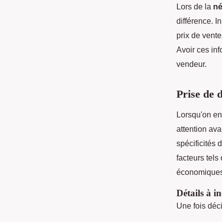
Lors de la
né
différence. I
prix de vent
Avoir ces in
vendeur.
Prise de d
Lorsqu'on e
attention av
spécificités 
facteurs tels
économiques a
Détails à i
Une fois déci