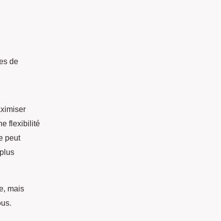
ses de
aximiser
e flexibilité
re peut
 plus
e, mais
ous.