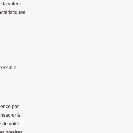
 la valeur
actéristiques
cessible,
mence par
onsacrer à
e de votre
es notaires.