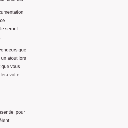
cumentation
èce
ile seront
.
 vendeurs que
 un atout lors
t que vous
itera votre
ssentiel pour
èlent