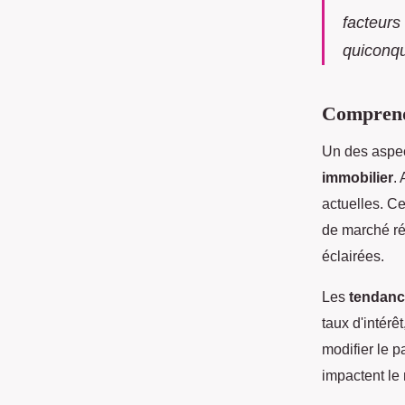
facteur
quiconqu
Comprend
Un des aspec
immobilier
.
actuelles. C
de marché ré
éclairées.
Les
tendanc
taux d'intérê
modifier le 
impactent le