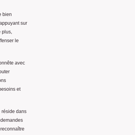
e bien
'appuyant sur
 plus,
fenser le
honnête avec
outer
ons
besoins et
e réside dans
os demandes
 reconnaître