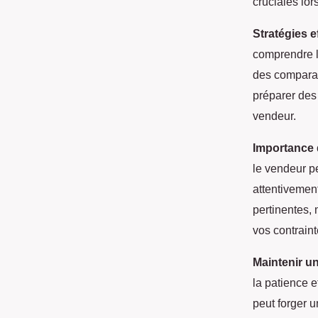
cruciales lor
Stratégies e
comprendre l
des comparati
préparer des 
vendeur.
Importance 
le vendeur pe
attentivemen
pertinentes, 
vos contraint
Maintenir un
la patience 
peut forger u