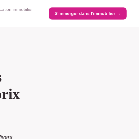
cation immobilier
S'immerger dans l'immobilier →
s
prix
ivers