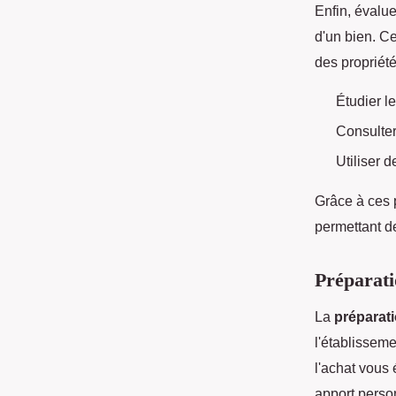
Enfin, évalu
d'un bien. Ce
des propriété
Étudier l
Consulter
Utiliser d
Grâce à ces 
permettant d
Préparati
La
préparat
l'établissem
l'achat vous 
apport person