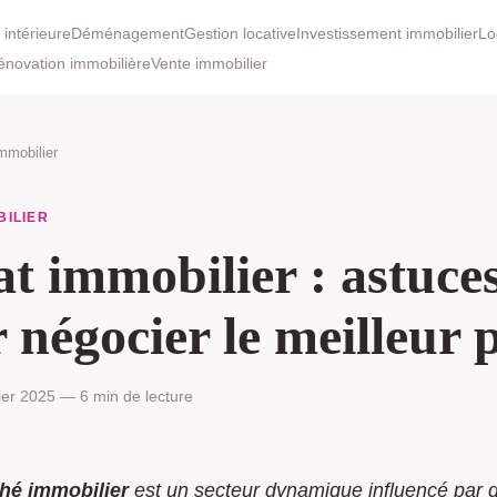
 intérieure
Déménagement
Gestion locative
Investissement immobilier
Lo
énovation immobilière
Vente immobilier
mmobilier
BILIER
t immobilier : astuce
 négocier le meilleur 
ier 2025 — 6 min de lecture
hé immobilier
est un secteur dynamique influencé par d