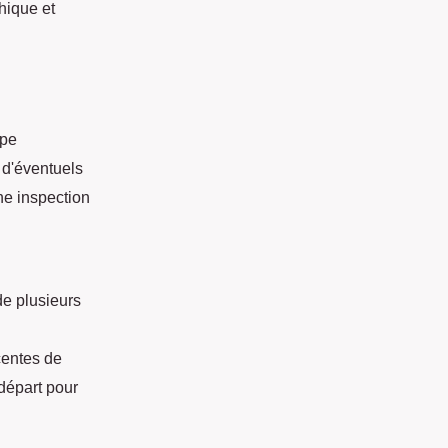
hique et
ape
r d'éventuels
ne inspection
de plusieurs
centes de
départ pour