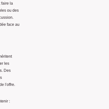
faire la
bles ou des
cussion.
ndée face au
éritent
er les
es. Des
ns
 l'offre.
tenir :