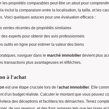
er les propriétés comparables peut être un atout pour comprendre
la inclut la comparaison entre la localisation, la taille, et les car
s. Voici quelques astuces pour une évaluation efficace :
es ventes récentes de propriétés similaires
 des experts pour obtenir des avis professionnels
es outils en ligne pour estimer la valeur des biens
pratiques, naviguer dans le
marché immobilier
devient plus ac
es transactions plus avantageuses et réfléchies.
on à l'achat
ion
est une étape cruciale lors de l'
achat immobilier
. Elle com
ent d'un budget réaliste. Calculer le montant que vous pouvez c
évitera des déceptions et facilitera les démarches. Tenez compt
nel, de vos revenus, et des frais annexes tels que les taxes et l