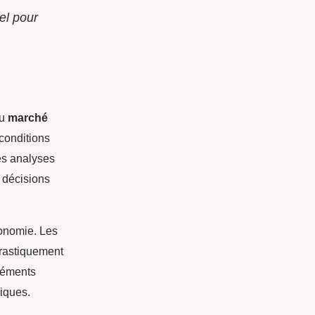
el pour
du
marché
 conditions
es analyses
 décisions
conomie. Les
drastiquement
éléments
iques.