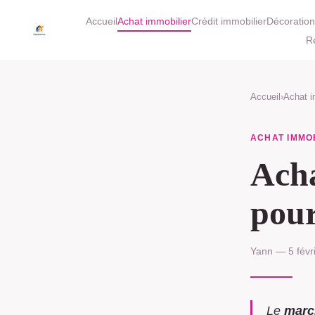
Accueil
Achat immobilier
Crédit immobilier
Décoration
R
Accueil
›
Achat i
ACHAT IMMO
Acha
pour
Yann — 5 févr
Le
marc